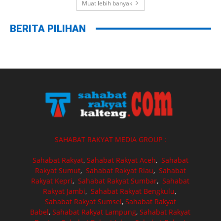
Muat lebih banyak
BERITA PILIHAN
SAHABAT RAKYAT MEDIA GROUP :
Sahabat Rakyat
,
Sahabat Rakyat Aceh
,
Sahabat
Rakyat Sumut
,
Sahabat Rakyat Riau
,
Sahabat
Rakyat Kepri
,
Sahabat Rakyat Sumbar
,
Sahabat
Rakyat Jambi
,
Sahabat Rakyat Bengkulu
,
Sahabat Rakyat Sumsel
,
Sahabat Rakyat
Babel
,
Sahabat Rakyat Lampung
,
Sahabat Rakyat