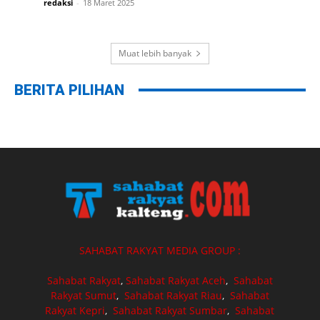
redaksi
-
18 Maret 2025
Muat lebih banyak
BERITA PILIHAN
SAHABAT RAKYAT MEDIA GROUP :
Sahabat Rakyat
,
Sahabat Rakyat Aceh
,
Sahabat
Rakyat Sumut
,
Sahabat Rakyat Riau
,
Sahabat
Rakyat Kepri
,
Sahabat Rakyat Sumbar
,
Sahabat