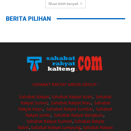
Muat lebih banyak
BERITA PILIHAN
SAHABAT RAKYAT MEDIA GROUP :
Sahabat Rakyat
,
Sahabat Rakyat Aceh
,
Sahabat
Rakyat Sumut
,
Sahabat Rakyat Riau
,
Sahabat
Rakyat Kepri
,
Sahabat Rakyat Sumbar
,
Sahabat
Rakyat Jambi
,
Sahabat Rakyat Bengkulu
,
Sahabat Rakyat Sumsel
,
Sahabat Rakyat
Babel
,
Sahabat Rakyat Lampung
,
Sahabat Rakyat