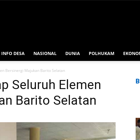
INFO DESA
NASIONAL
DUNIA
POLHUKAM
EKONO
en Bersinergi Majukan Barito Selatan
ap Seluruh Elemen
B
an Barito Selatan