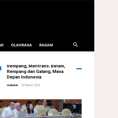
MI
OLAHRAGA
RAGAM
Serahkan Bingkisan Lebaran
Dari Presiden Untuk Warga
Rempang, Mentrans: Batam,
ERITA TERBARU
Rempang dan Galang, Masa
Depan Indonesia
redaksi
-
29 Maret 2025