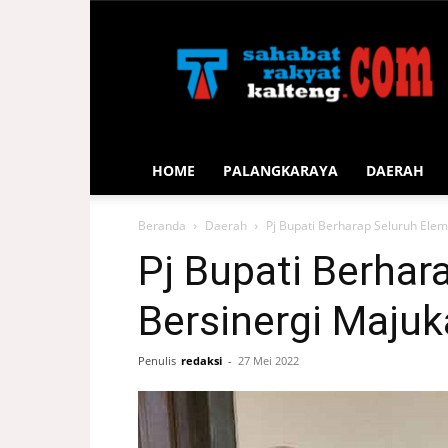
Sahabat
Rakyat
Kalteng
HOME
PALANGKARAYA
DAERAH
Beranda
Daerah
Pj Bupati Berharap Seluruh Elem
Pj Bupati Berhar
Bersinergi Majuk
Penulis
redaksi
-
27 Mei 2022