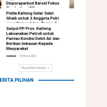
Disporaparbud Barsel Fokus
Tingkatkan IPP
Polda Kalteng Gelar Salat
redaksi
-
21 Maret 2025
Ghaib untuk 3 Anggota Polri
yang Gugur dalam Tugas di
Way Kanan Lampung
Satpol PP Prov. Kalteng
Laksanakan Patroli untuk
redaksi
-
19 Maret 2025
Pantau Kondisi Debit Air dan
Berikan Imbauan Kepada
Masyarakat
redaksi
-
18 Maret 2025
Muat lebih banyak
ERITA PILIHAN