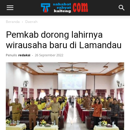
Beranda
Daerah
Pemkab dorong lahirnya
wirausaha baru di Lamandau
Penulis
redaksi
-
26 September 2022