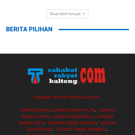
Muat lebih banyak
BERITA PILIHAN
SAHABAT RAKYAT MEDIA GROUP :
Sahabat Rakyat
,
Sahabat Rakyat Aceh
,
Sahabat
Rakyat Sumut
,
Sahabat Rakyat Riau
,
Sahabat
Rakyat Kepri
,
Sahabat Rakyat Sumbar
,
Sahabat
Rakyat Jambi
,
Sahabat Rakyat Bengkulu
,