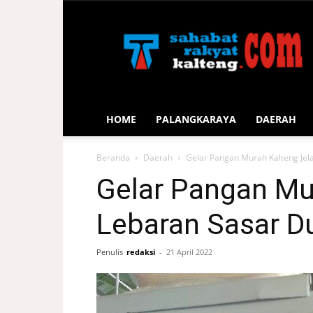
Sahabat
Rakyat
Kalteng
HOME
PALANGKARAYA
DAERAH
Beranda
Daerah
Gelar Pangan Murah Kalteng Je
Gelar Pangan Mu
Lebaran Sasar D
Penulis
redaksi
-
21 April 2022