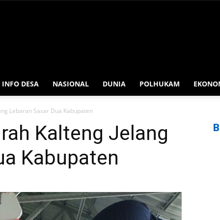
INFO DESA
NASIONAL
DUNIA
POLHUKAM
EKONO
lang Lebaran Sasar Dua Kabupaten
rah Kalteng Jelang
B
ua Kabupaten