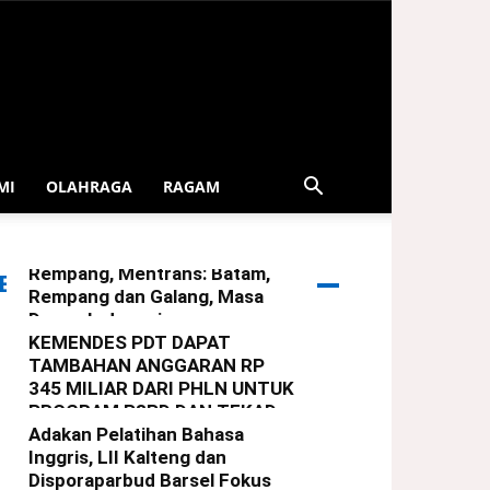
MI
OLAHRAGA
RAGAM
Serahkan Bingkisan Lebaran
Dari Presiden Untuk Warga
Rempang, Mentrans: Batam,
ERITA TERBARU
Rempang dan Galang, Masa
Depan Indonesia
KEMENDES PDT DAPAT
redaksi
-
29 Maret 2025
TAMBAHAN ANGGARAN RP
345 MILIAR DARI PHLN UNTUK
PROGRAM P3PD DAN TEKAD
Adakan Pelatihan Bahasa
redaksi
-
22 Maret 2025
Inggris, LII Kalteng dan
Disporaparbud Barsel Fokus