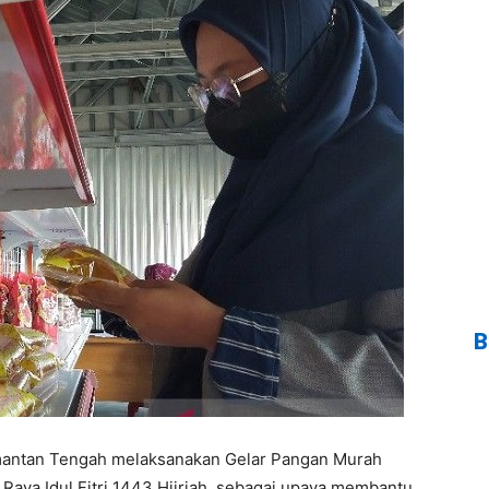
B
imantan Tengah melaksanakan Gelar Pangan Murah
Raya Idul Fitri 1443 Hijriah, sebagai upaya membantu