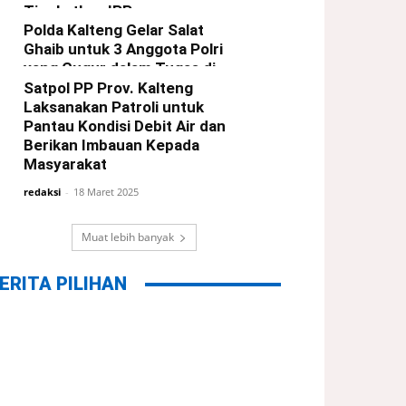
Tingkatkan IPP
Polda Kalteng Gelar Salat
redaksi
-
21 Maret 2025
Ghaib untuk 3 Anggota Polri
yang Gugur dalam Tugas di
Way Kanan Lampung
Satpol PP Prov. Kalteng
Laksanakan Patroli untuk
redaksi
-
19 Maret 2025
Pantau Kondisi Debit Air dan
Berikan Imbauan Kepada
Masyarakat
redaksi
-
18 Maret 2025
Muat lebih banyak
ERITA PILIHAN