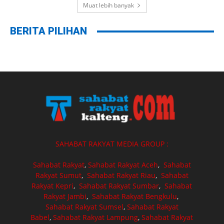
Muat lebih banyak
BERITA PILIHAN
SAHABAT RAKYAT MEDIA GROUP :
Sahabat Rakyat
,
Sahabat Rakyat Aceh
,
Sahabat
Rakyat Sumut
,
Sahabat Rakyat Riau
,
Sahabat
Rakyat Kepri
,
Sahabat Rakyat Sumbar
,
Sahabat
Rakyat Jambi
,
Sahabat Rakyat Bengkulu
,
Sahabat Rakyat Sumsel
,
Sahabat Rakyat
Babel
,
Sahabat Rakyat Lampung
,
Sahabat Rakyat