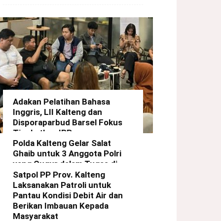
Adakan Pelatihan Bahasa
Inggris, LII Kalteng dan
Disporaparbud Barsel Fokus
Tingkatkan IPP
Polda Kalteng Gelar Salat
redaksi
-
21 Maret 2025
Ghaib untuk 3 Anggota Polri
yang Gugur dalam Tugas di
Way Kanan Lampung
Satpol PP Prov. Kalteng
Laksanakan Patroli untuk
redaksi
-
19 Maret 2025
Pantau Kondisi Debit Air dan
Berikan Imbauan Kepada
Masyarakat