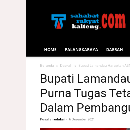
Sahabat
Rakyat
Kalteng
HOME
PALANGKARAYA
DAERAH
Beranda
Daerah
Bupati Lamandau Harapkan ASN
Bupati Lamanda
Purna Tugas Teta
Dalam Pembang
Penulis
redaksi
-
6 Desember 2021