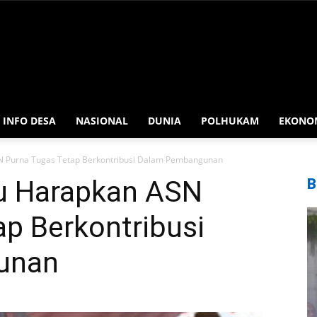
INFO DESA
NASIONAL
DUNIA
POLHUKAM
EKONO
 Purna Tugas Tetap Berkontribusi Dalam Pembangunan
u Harapkan ASN
B
p Berkontribusi
unan