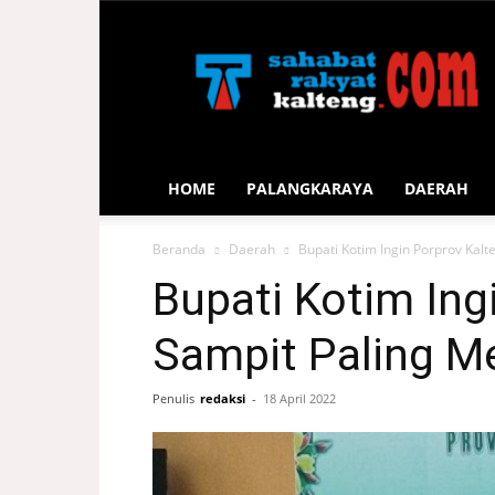
Sahabat
Rakyat
Kalteng
HOME
PALANGKARAYA
DAERAH
Beranda
Daerah
Bupati Kotim Ingin Porprov Kalt
Bupati Kotim Ing
Sampit Paling M
Penulis
redaksi
-
18 April 2022