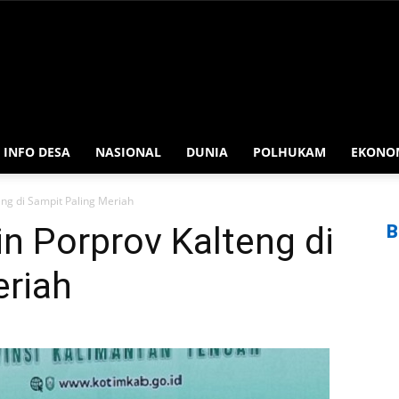
INFO DESA
NASIONAL
DUNIA
POLHUKAM
EKONO
eng di Sampit Paling Meriah
in Porprov Kalteng di
B
eriah