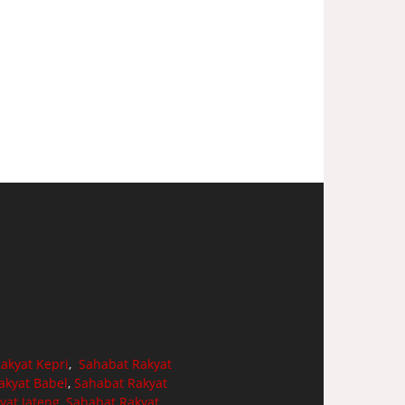
akyat Kepri
,
Sahabat Rakyat
akyat Babel
,
Sahabat Rakyat
yat Jateng
,
Sahabat Rakyat