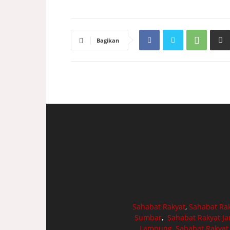
Bagikan
Sahabat Rakyat
,
Sahabat Ra
Sumbar
,
Sahabat Rakyat J
Lampung
,
Sahabat Rakyat