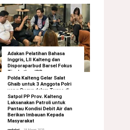
Adakan Pelatihan Bahasa
Inggris, LII Kalteng dan
Disporaparbud Barsel Fokus
Tingkatkan IPP
Polda Kalteng Gelar Salat
redaksi
-
21 Maret 2025
Ghaib untuk 3 Anggota Polri
yang Gugur dalam Tugas di
Way Kanan Lampung
Satpol PP Prov. Kalteng
Laksanakan Patroli untuk
redaksi
-
19 Maret 2025
Pantau Kondisi Debit Air dan
Berikan Imbauan Kepada
Masyarakat
redaksi
-
18 Maret 2025