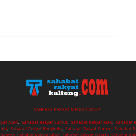
SAHABAT RAKYAT MEDIA GROUP :
kyat Aceh
,
Sahabat Rakyat Sumut
,
Sahabat Rakyat Riau
,
Sahabat R
ambi
,
Sahabat Rakyat Bengkulu
,
Sahabat Rakyat Sumsel
,
Sahabat R
 Banten
,
Sahabat Rakyat Jabar
,
Sahabat Rakyat Jakarta
,
Sahabat Rak