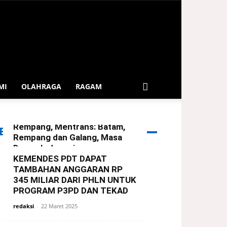
MI
OLAHRAGA
RAGAM
Serahkan Bingkisan Lebaran
Dari Presiden Untuk Warga
Rempang, Mentrans: Batam,
ERITA TERBARU
Rempang dan Galang, Masa
Depan Indonesia
KEMENDES PDT DAPAT
redaksi
-
29 Maret 2025
TAMBAHAN ANGGARAN RP
345 MILIAR DARI PHLN UNTUK
PROGRAM P3PD DAN TEKAD
redaksi
-
22 Maret 2025