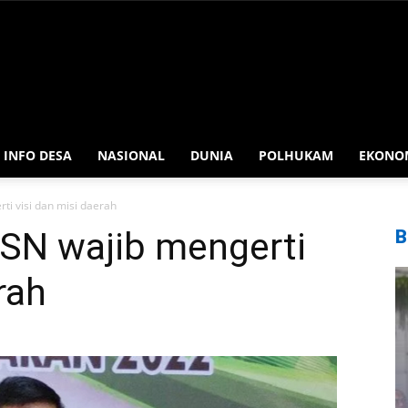
INFO DESA
NASIONAL
DUNIA
POLHUKAM
EKONO
ti visi dan misi daerah
ASN wajib mengerti
B
rah