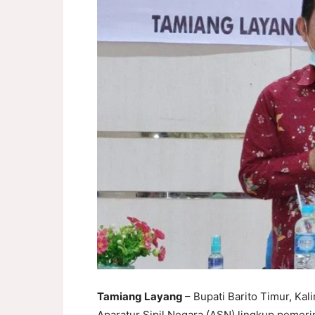
Tamiang Layang
– Bupati Barito Timur, K
Aparatur Sipil Negara (ASN) lingkup pemer