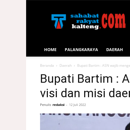
Sahabat
Rakyat
Kalteng
HOME
PALANGKARAYA
DAERAH
Beranda
Daerah
Bupati Bartim : ASN wajib menger
Bupati Bartim : 
visi dan misi dae
Penulis
redaksi
-
12 Juli 2022