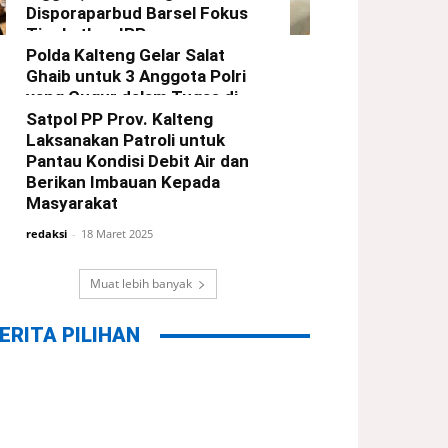
Disporaparbud Barsel Fokus
Tingkatkan IPP
Polda Kalteng Gelar Salat
redaksi
-
21 Maret 2025
Ghaib untuk 3 Anggota Polri
yang Gugur dalam Tugas di
Way Kanan Lampung
Satpol PP Prov. Kalteng
Laksanakan Patroli untuk
redaksi
-
19 Maret 2025
Pantau Kondisi Debit Air dan
Berikan Imbauan Kepada
Masyarakat
redaksi
-
18 Maret 2025
Muat lebih banyak
ERITA PILIHAN