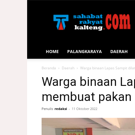
Sahabat
Rakyat
Kalteng
HOME
PALANGKARAYA
DAERAH
Beranda
Daerah
Warga binaan Lapas Sampit dila
Warga binaan Lap
membuat pakan 
Penulis
redaksi
-
11 Oktober 2022