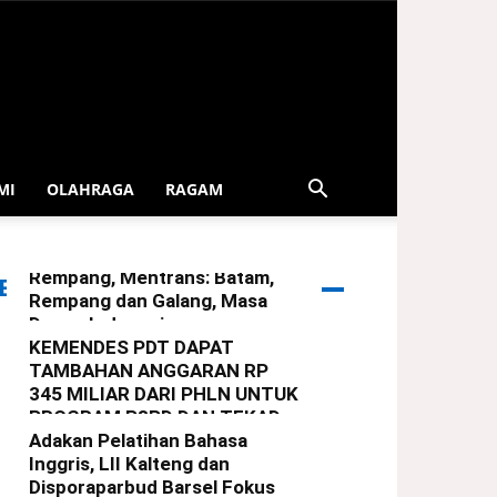
MI
OLAHRAGA
RAGAM
Serahkan Bingkisan Lebaran
Dari Presiden Untuk Warga
Rempang, Mentrans: Batam,
ERITA TERBARU
Rempang dan Galang, Masa
Depan Indonesia
KEMENDES PDT DAPAT
redaksi
-
29 Maret 2025
TAMBAHAN ANGGARAN RP
345 MILIAR DARI PHLN UNTUK
PROGRAM P3PD DAN TEKAD
Adakan Pelatihan Bahasa
redaksi
-
22 Maret 2025
Inggris, LII Kalteng dan
Disporaparbud Barsel Fokus