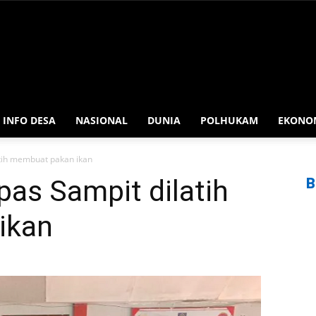
INFO DESA
NASIONAL
DUNIA
POLHUKAM
EKONO
tih membuat pakan ikan
as Sampit dilatih
B
ikan