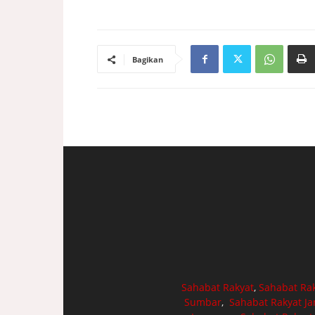
Bagikan
Sahabat Rakyat
,
Sahabat Ra
Sumbar
,
Sahabat Rakyat J