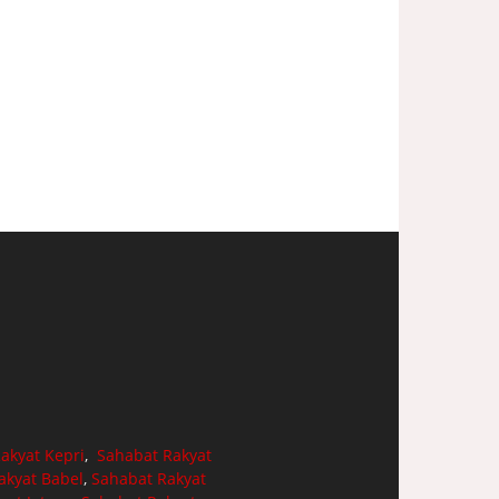
akyat Kepri
,
Sahabat Rakyat
akyat Babel
,
Sahabat Rakyat