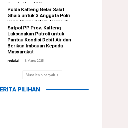
Tingkatkan IPP
Polda Kalteng Gelar Salat
redaksi
-
21 Maret 2025
Ghaib untuk 3 Anggota Polri
yang Gugur dalam Tugas di
Way Kanan Lampung
Satpol PP Prov. Kalteng
Laksanakan Patroli untuk
redaksi
-
19 Maret 2025
Pantau Kondisi Debit Air dan
Berikan Imbauan Kepada
Masyarakat
redaksi
-
18 Maret 2025
Muat lebih banyak
ERITA PILIHAN