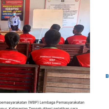
B
 pemasyarakatan (WBP) Lembaga Pemasyarakatan
imur, Kalimantan Tengah diberi pelatihan cara