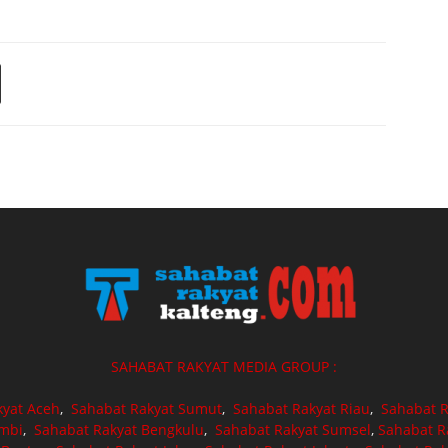
SAHABAT RAKYAT MEDIA GROUP :
kyat Aceh
,
Sahabat Rakyat Sumut
,
Sahabat Rakyat Riau
,
Sahabat R
ambi
,
Sahabat Rakyat Bengkulu
,
Sahabat Rakyat Sumsel
,
Sahabat R