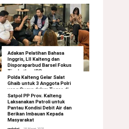
Adakan Pelatihan Bahasa
Inggris, LII Kalteng dan
Disporaparbud Barsel Fokus
Tingkatkan IPP
Polda Kalteng Gelar Salat
redaksi
-
21 Maret 2025
Ghaib untuk 3 Anggota Polri
yang Gugur dalam Tugas di
Way Kanan Lampung
Satpol PP Prov. Kalteng
Laksanakan Patroli untuk
redaksi
-
19 Maret 2025
Pantau Kondisi Debit Air dan
Berikan Imbauan Kepada
Masyarakat
redaksi
-
18 Maret 2025