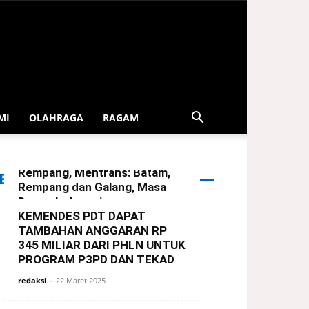
MI
OLAHRAGA
RAGAM
Serahkan Bingkisan Lebaran
Dari Presiden Untuk Warga
Rempang, Mentrans: Batam,
ERITA TERBARU
Rempang dan Galang, Masa
Depan Indonesia
KEMENDES PDT DAPAT
redaksi
-
29 Maret 2025
TAMBAHAN ANGGARAN RP
345 MILIAR DARI PHLN UNTUK
PROGRAM P3PD DAN TEKAD
redaksi
-
22 Maret 2025