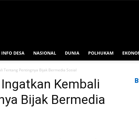
INFO DESA
NASIONAL
DUNIA
POLHUKAM
EKONO
li Tentang Pentingnya Bijak Bermedia Sosial
 Ingatkan Kembali
B
nya Bijak Bermedia