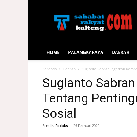
Sahabat
Rakyat
Kalteng
HOME
PALANGKARAYA
DAERAH
Beranda
Daerah
Sugianto Sabran Ingatkan Kemba
Sugianto Sabran
Tentang Penting
Sosial
Penulis
Redaksi
-
26 Februari 2020