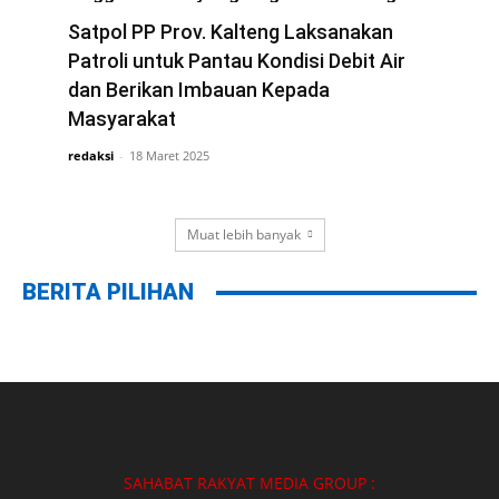
di Way Kanan Lampung
Satpol PP Prov. Kalteng Laksanakan
redaksi
Patroli untuk Pantau Kondisi Debit Air
-
19 Maret 2025
dan Berikan Imbauan Kepada
Masyarakat
redaksi
-
18 Maret 2025
Muat lebih banyak
BERITA PILIHAN
SAHABAT RAKYAT MEDIA GROUP :