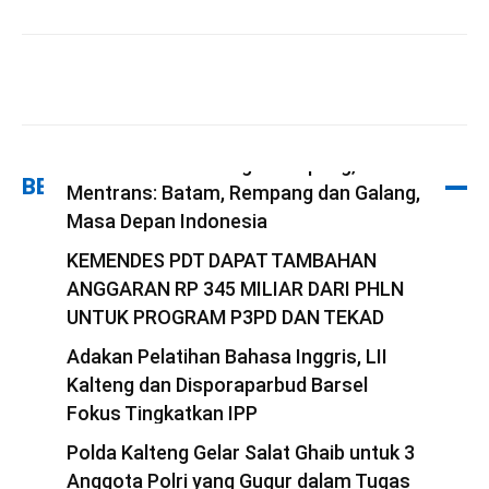
Serahkan Bingkisan Lebaran Dari
Presiden Untuk Warga Rempang,
BERITA TERBARU
Mentrans: Batam, Rempang dan Galang,
Masa Depan Indonesia
redaksi
KEMENDES PDT DAPAT TAMBAHAN
-
29 Maret 2025
ANGGARAN RP 345 MILIAR DARI PHLN
UNTUK PROGRAM P3PD DAN TEKAD
redaksi
Adakan Pelatihan Bahasa Inggris, LII
-
22 Maret 2025
Kalteng dan Disporaparbud Barsel
Fokus Tingkatkan IPP
redaksi
Polda Kalteng Gelar Salat Ghaib untuk 3
-
21 Maret 2025
Anggota Polri yang Gugur dalam Tugas