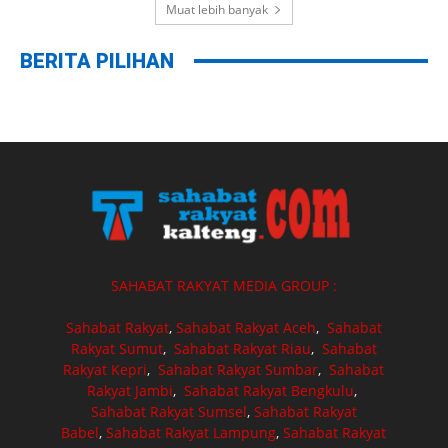
Muat lebih banyak
BERITA PILIHAN
SAHABAT RAKYAT MEDIA GROUP :
Sahabat Rakyat
,
Sahabat Rakyat Aceh
,
Sahabat
Rakyat Sumut
,
Sahabat Rakyat Riau
,
Sahabat
Rakyat Kepri
,
Sahabat Rakyat Sumbar
,
Sahabat
Rakyat Jambi
,
Sahabat Rakyat Bengkulu
,
Sahabat Rakyat Sumsel
,
Sahabat Rakyat
Babel
,
Sahabat Rakyat Lampung
,
Sahabat Rakyat