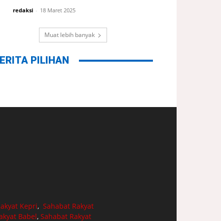
redaksi
-
18 Maret 2025
Muat lebih banyak
ERITA PILIHAN
akyat Kepri
,
Sahabat Rakyat
akyat Babel
,
Sahabat Rakyat