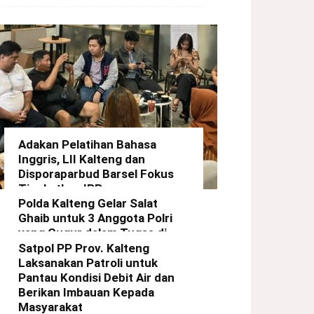
Adakan Pelatihan Bahasa
Inggris, LII Kalteng dan
Disporaparbud Barsel Fokus
Tingkatkan IPP
Polda Kalteng Gelar Salat
redaksi
-
21 Maret 2025
Ghaib untuk 3 Anggota Polri
yang Gugur dalam Tugas di
Way Kanan Lampung
Satpol PP Prov. Kalteng
Laksanakan Patroli untuk
redaksi
-
19 Maret 2025
Pantau Kondisi Debit Air dan
Berikan Imbauan Kepada
Masyarakat