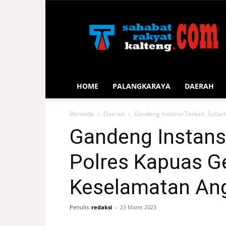
Sahabat
Rakyat
Kalteng
HOME
PALANGKARAYA
DAERAH
Beranda
Daerah
Gandeng Instansi Terkait, Satla
Gandeng Instansi
Polres Kapuas Ge
Keselamatan An
Penulis
redaksi
-
23 Maret 2023