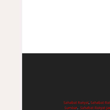
Sahabat Rakyat
,
Sahabat Ra
Sumbar
,
Sahabat Rakyat J