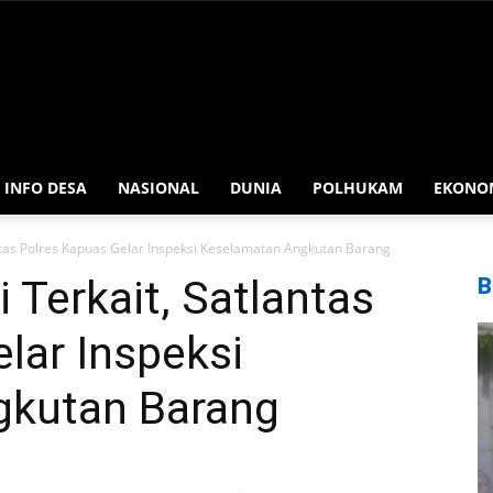
INFO DESA
NASIONAL
DUNIA
POLHUKAM
EKONO
ntas Polres Kapuas Gelar Inspeksi Keselamatan Angkutan Barang
 Terkait, Satlantas
B
lar Inspeksi
gkutan Barang