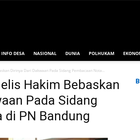
INFO DESA
NASIONAL
DUNIA
POLHUKAM
EKONO
askan Dirinya Dari Dakwaan Pada Sidang Pembacaan Nota...
jelis Hakim Bebaskan
B
kwaan Pada Sidang
 di PN Bandung