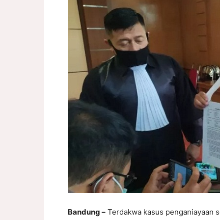
Bandung –
Terdakwa kasus penganiayaan sop