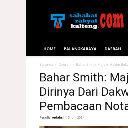
Sahabat
Rakyat
Kalteng
HOME
PALANGKARAYA
DAERAH
Beranda
Daerah
Bahar Smith: Majelis Hakim Beb
Bahar Smith: Ma
Dirinya Dari Da
Pembacaan Nota
Penulis
redaksi
-
3 Juni 2021