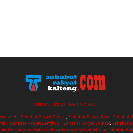
SAHABAT RAKYAT MEDIA GROUP :
kyat Aceh
,
Sahabat Rakyat Sumut
,
Sahabat Rakyat Riau
,
Sahabat R
ambi
,
Sahabat Rakyat Bengkulu
,
Sahabat Rakyat Sumsel
,
Sahabat R
 Banten
,
Sahabat Rakyat Jabar
,
Sahabat Rakyat Jakarta
,
Sahabat Rak