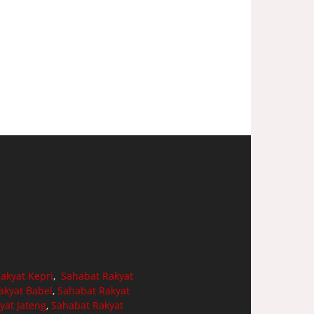
akyat Kepri
,
Sahabat Rakyat
akyat Babel
,
Sahabat Rakyat
yat Jateng
,
Sahabat Rakyat