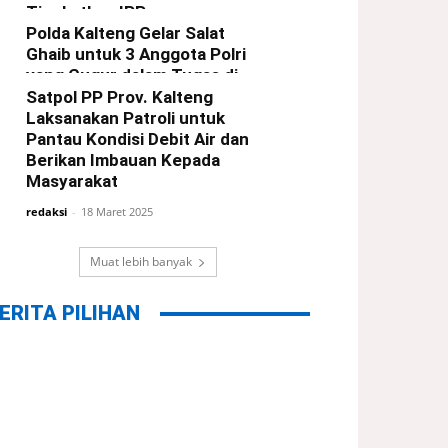
Tingkatkan IPP
Polda Kalteng Gelar Salat
redaksi
-
21 Maret 2025
Ghaib untuk 3 Anggota Polri
yang Gugur dalam Tugas di
Way Kanan Lampung
Satpol PP Prov. Kalteng
Laksanakan Patroli untuk
redaksi
-
19 Maret 2025
Pantau Kondisi Debit Air dan
Berikan Imbauan Kepada
Masyarakat
redaksi
-
18 Maret 2025
Muat lebih banyak
ERITA PILIHAN