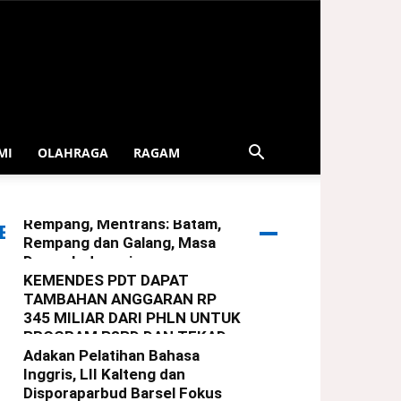
MI
OLAHRAGA
RAGAM
Serahkan Bingkisan Lebaran
Dari Presiden Untuk Warga
Rempang, Mentrans: Batam,
ERITA TERBARU
Rempang dan Galang, Masa
Depan Indonesia
KEMENDES PDT DAPAT
redaksi
-
29 Maret 2025
TAMBAHAN ANGGARAN RP
345 MILIAR DARI PHLN UNTUK
PROGRAM P3PD DAN TEKAD
Adakan Pelatihan Bahasa
redaksi
-
22 Maret 2025
Inggris, LII Kalteng dan
Disporaparbud Barsel Fokus