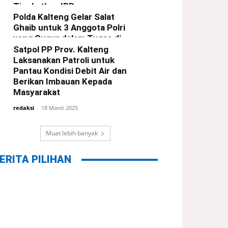
Tingkatkan IPP
Polda Kalteng Gelar Salat
redaksi
-
21 Maret 2025
Ghaib untuk 3 Anggota Polri
yang Gugur dalam Tugas di
Way Kanan Lampung
Satpol PP Prov. Kalteng
Laksanakan Patroli untuk
redaksi
-
19 Maret 2025
Pantau Kondisi Debit Air dan
Berikan Imbauan Kepada
Masyarakat
redaksi
-
18 Maret 2025
Muat lebih banyak
ERITA PILIHAN