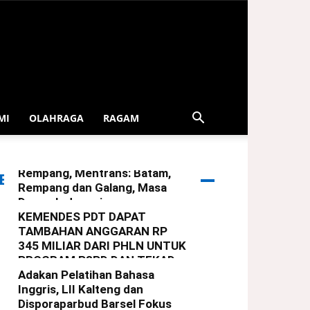
MI
OLAHRAGA
RAGAM
Serahkan Bingkisan Lebaran
Dari Presiden Untuk Warga
Rempang, Mentrans: Batam,
ERITA TERBARU
Rempang dan Galang, Masa
Depan Indonesia
KEMENDES PDT DAPAT
redaksi
-
29 Maret 2025
TAMBAHAN ANGGARAN RP
345 MILIAR DARI PHLN UNTUK
PROGRAM P3PD DAN TEKAD
Adakan Pelatihan Bahasa
redaksi
-
22 Maret 2025
Inggris, LII Kalteng dan
Disporaparbud Barsel Fokus