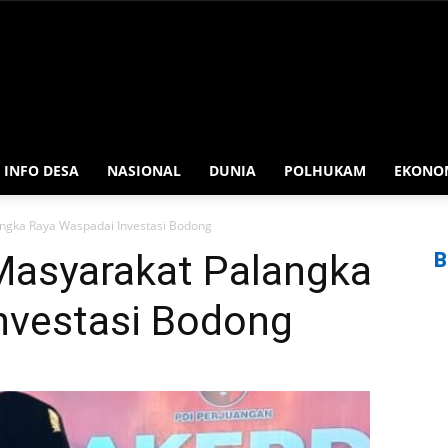
INFO DESA
NASIONAL
DUNIA
POLHUKAM
EKONO
ngka Raya Waspadai Investasi Bodong
asyarakat Palangka
B
nvestasi Bodong