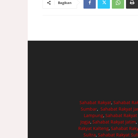
Bagikan
Sahabat Rakyat
,
Sahabat Ra
Sumbar
,
Sahabat Rakyat J
Lampung
,
Sahabat Rakyat
Jogja
,
Sahabat Rakyat Jatim
,
Rakyat Kalteng
,
Sahabat Raky
Sultra
,
Sahabat Rakyat Sul