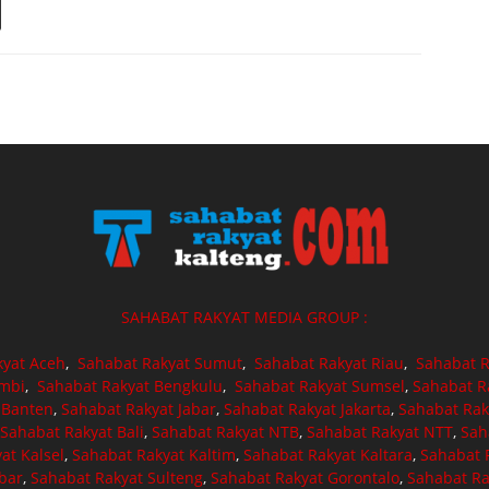
SAHABAT RAKYAT MEDIA GROUP :
kyat Aceh
,
Sahabat Rakyat Sumut
,
Sahabat Rakyat Riau
,
Sahabat R
ambi
,
Sahabat Rakyat Bengkulu
,
Sahabat Rakyat Sumsel
,
Sahabat R
 Banten
,
Sahabat Rakyat Jabar
,
Sahabat Rakyat Jakarta
,
Sahabat Rak
Sahabat Rakyat Bali
,
Sahabat Rakyat NTB
,
Sahabat Rakyat NTT
,
Sah
at Kalsel
,
Sahabat Rakyat Kaltim
,
Sahabat Rakyat Kaltara
,
Sahabat R
bar
,
Sahabat Rakyat Sulteng
,
Sahabat Rakyat Gorontalo
,
Sahabat Ra