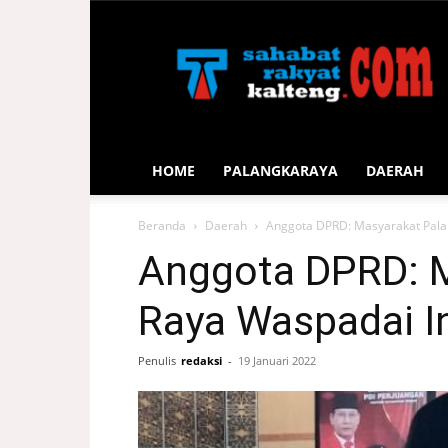
Sahabat
Rakyat
Kalteng
HOME
PALANGKARAYA
DAERAH
Beranda
Daerah
Anggota DPRD: Masyarakat Pala
Anggota DPRD: M
Raya Waspadai I
Penulis
redaksi
-
19 Januari 2022