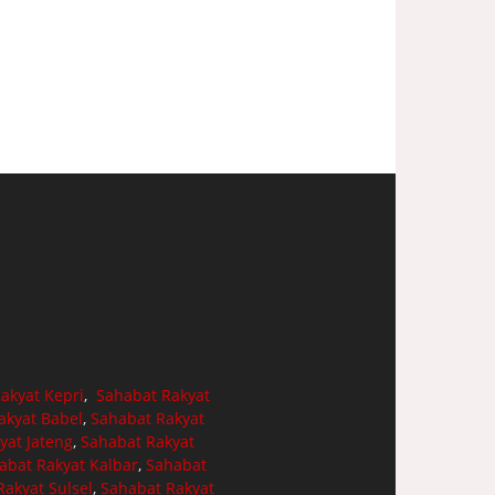
akyat Kepri
,
Sahabat Rakyat
akyat Babel
,
Sahabat Rakyat
yat Jateng
,
Sahabat Rakyat
abat Rakyat Kalbar
,
Sahabat
akyat Sulsel
,
Sahabat Rakyat