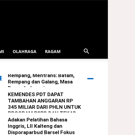
MI
OLAHRAGA
RAGAM
Serahkan Bingkisan Lebaran
Dari Presiden Untuk Warga
Rempang, Mentrans: Batam,
ERITA TERBARU
Rempang dan Galang, Masa
Depan Indonesia
KEMENDES PDT DAPAT
redaksi
-
29 Maret 2025
TAMBAHAN ANGGARAN RP
345 MILIAR DARI PHLN UNTUK
PROGRAM P3PD DAN TEKAD
Adakan Pelatihan Bahasa
redaksi
-
22 Maret 2025
Inggris, LII Kalteng dan
Disporaparbud Barsel Fokus