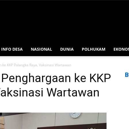
INFO DESA
NASIONAL
DUNIA
POLHUKAM
EKONO
n ke KKP Palangka Raya, Vaksinasi Wartawan
i Penghargaan ke KKP
B
Vaksinasi Wartawan