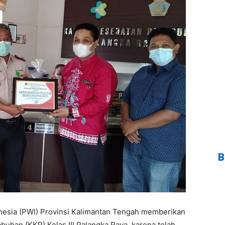
B
esia (PWI) Provinsi Kalimantan Tengah memberikan
uhan (KKP) Kelas III Palangka Raya, karena telah