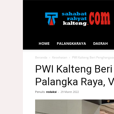
Sahabat
Rakyat
Kalteng
HOME
PALANGKARAYA
DAERAH
Beranda
Kesehatan
PWI Kalteng Beri Penghargaa
PWI Kalteng Ber
Palangka Raya, 
Penulis
redaksi
-
29 Maret 2022