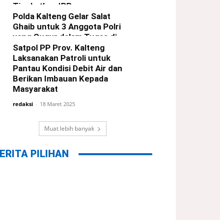
Tingkatkan IPP
Polda Kalteng Gelar Salat
redaksi
-
21 Maret 2025
Ghaib untuk 3 Anggota Polri
yang Gugur dalam Tugas di
Way Kanan Lampung
Satpol PP Prov. Kalteng
Laksanakan Patroli untuk
redaksi
-
19 Maret 2025
Pantau Kondisi Debit Air dan
Berikan Imbauan Kepada
Masyarakat
redaksi
-
18 Maret 2025
Muat lebih banyak
ERITA PILIHAN