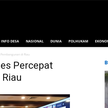
INFO DESA
NASIONAL
DUNIA
POLHUKAM
EKONO
t Pembangunan di Riau
des Percepat
B
 Riau