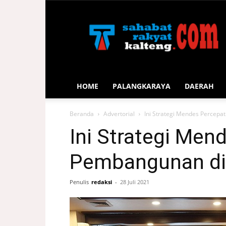
Sahabat
Rakyat
Kalteng
HOME
PALANGKARAYA
DAERAH
Beranda
Advertorial
Ini Strategi Mendes Percepa
Ini Strategi Men
Pembangunan di
Penulis
redaksi
-
28 Juli 2021