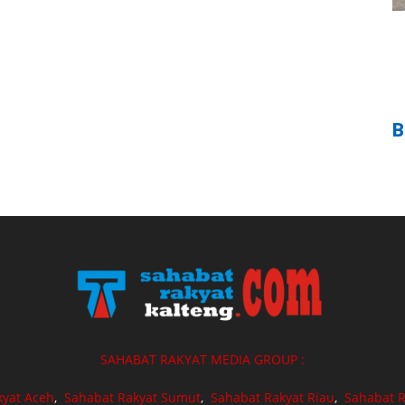
B
SAHABAT RAKYAT MEDIA GROUP :
kyat Aceh
,
Sahabat Rakyat Sumut
,
Sahabat Rakyat Riau
,
Sahabat R