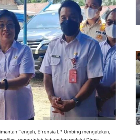
limantan Tengah, Efrensia LP Umbing mengatakan,
oditas, pemerintah kabupaten melalui Dinas