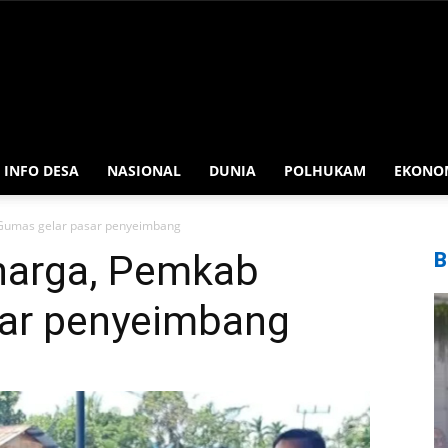
INFO DESA
NASIONAL
DUNIA
POLHUKAM
EKONO
Gumas gelar pasar penyeimbang
harga, Pemkab
B
sar penyeimbang