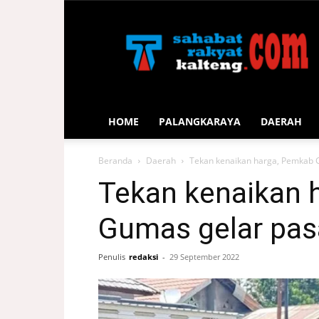
Sahabat
Rakyat
Kalteng
HOME
PALANGKARAYA
DAERAH
Beranda
Daerah
Tekan kenaikan harga, Pemkab 
Tekan kenaikan 
Gumas gelar pa
Penulis
redaksi
-
29 September 2022