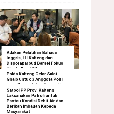
Adakan Pelatihan Bahasa
Inggris, LII Kalteng dan
Disporaparbud Barsel Fokus
Tingkatkan IPP
Polda Kalteng Gelar Salat
redaksi
-
21 Maret 2025
Ghaib untuk 3 Anggota Polri
yang Gugur dalam Tugas di
Way Kanan Lampung
Satpol PP Prov. Kalteng
Laksanakan Patroli untuk
redaksi
-
19 Maret 2025
Pantau Kondisi Debit Air dan
Berikan Imbauan Kepada
Masyarakat