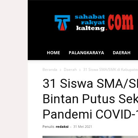
Sahabat
Rakyat
Kalteng
HOME
PALANGKARAYA
DAERAH
Beranda
Daerah
31 Siswa SMA/SMK di Kabupaten
31 Siswa SMA/S
Bintan Putus Se
Pandemi COVID-
Penulis
redaksi
-
31 Mei 2021