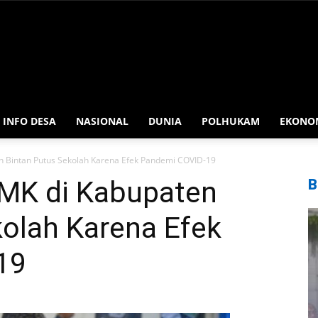
INFO DESA
NASIONAL
DUNIA
POLHUKAM
EKONO
 Bintan Putus Sekolah Karena Efek Pandemi COVID-19
MK di Kabupaten
B
kolah Karena Efek
19