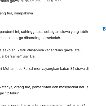
main gawai di dalam atau luar rumah.
rang tua, dampaknya
B
pandemi ini, sehingga ada sebagian siswa yang lebih
ian keluarga dibanding bersekolah.
e sekolah, kalau alasannya kecanduan gawai atau
si bersama,” ujar Dali.
pri Muhammad Faizal menyayangkan kabar 31 siswa di
atanya, orang tua, pemerintah dan masyarakat harus
ar 12 tahun.
ermain gawai, harus ada upaya asesmen terhadap 31