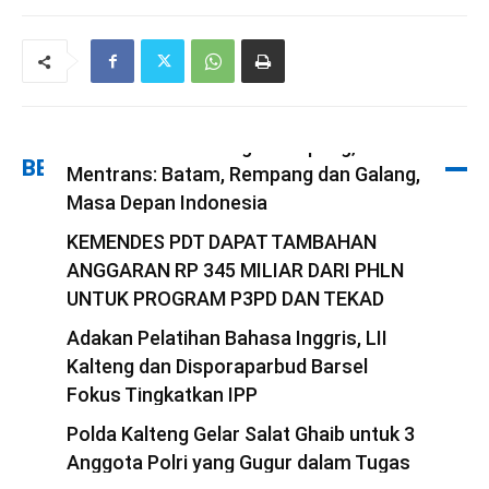
Serahkan Bingkisan Lebaran Dari
Presiden Untuk Warga Rempang,
BERITA TERBARU
Mentrans: Batam, Rempang dan Galang,
Masa Depan Indonesia
redaksi
KEMENDES PDT DAPAT TAMBAHAN
-
29 Maret 2025
ANGGARAN RP 345 MILIAR DARI PHLN
UNTUK PROGRAM P3PD DAN TEKAD
redaksi
Adakan Pelatihan Bahasa Inggris, LII
-
22 Maret 2025
Kalteng dan Disporaparbud Barsel
Fokus Tingkatkan IPP
redaksi
Polda Kalteng Gelar Salat Ghaib untuk 3
-
21 Maret 2025
Anggota Polri yang Gugur dalam Tugas