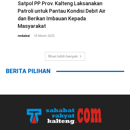
di Way Kanan Lampung
Satpol PP Prov. Kalteng Laksanakan
redaksi
Patroli untuk Pantau Kondisi Debit Air
-
19 Maret 2025
dan Berikan Imbauan Kepada
Masyarakat
redaksi
-
18 Maret 2025
Muat lebih banyak
BERITA PILIHAN