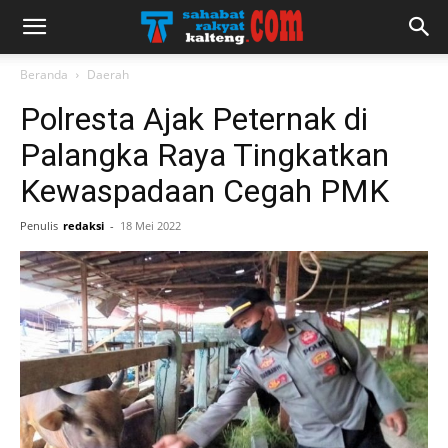
Beranda
Daerah
Polresta Ajak Peternak di
Palangka Raya Tingkatkan
Kewaspadaan Cegah PMK
Penulis
redaksi
-
18 Mei 2022