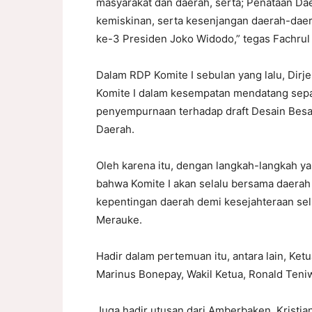
masyarakat dan daerah, serta; Penataan Dae
kemiskinan, serta kesenjangan daerah-daer
ke-3 Presiden Joko Widodo,” tegas Fachrul 
Dalam RDP Komite I sebulan yang lalu, Dir
Komite I dalam kesempatan mendatang se
penyempurnaan terhadap draft Desain Besa
Daerah.
Oleh karena itu, dengan langkah-langkah ya
bahwa Komite I akan selalu bersama daera
kepentingan daerah demi kesejahteraan sel
Merauke.
Hadir dalam pertemuan itu, antara lain, Ke
Marinus Bonepay, Wakil Ketua, Ronald Teniw
Juga hadir utusan dari Amberbaken, Kristia