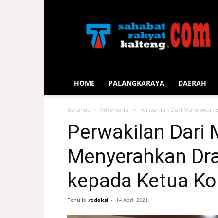
Sahabat
Rakyat
Kalteng
HOME
PALANGKARAYA
DAERAH
Beranda
Advertorial
Perwakilan Dari Manokwari 
Perwakilan Dari
Menyerahkan Dr
kepada Ketua Ko
Penulis
redaksi
-
14 April 2021