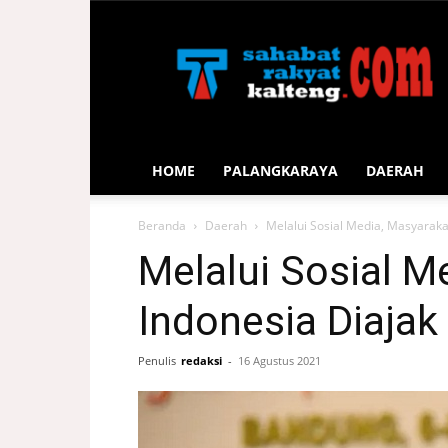
Sahabat
Rakyat
Kalteng
HOME
PALANGKARAYA
DAERAH
Beranda
Daerah
Melalui Sosial Media, Masyaraka
Melalui Sosial M
Indonesia Diaja
Penulis
redaksi
-
16 Agustus 2021