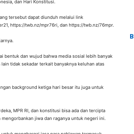
esia, dan Hari Konstitusi.
ang tersebut dapat diunduh melalui link
er21, https://twb.nz/mpr76ri, dan https://twb.nz/76mpr.
B
jarnya.
agai bentuk dan wujud bahwa media sosial lebih banyak
 lain tidak sekadar terkait banyaknya keluhan atas
an background ketiga hari besar itu juga untuk
ka, MPR RI, dan konstitusi bisa ada dan tercipta
 mengorbankan jiwa dan raganya untuk negeri ini.
ra untuk menghargai jasa para pahlawan termasuk