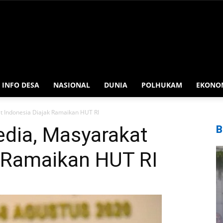
INFO DESA
NASIONAL
DUNIA
POLHUKAM
EKONO
t Indonesia Diajak Ramaikan HUT RI
edia, Masyarakat
B
k Ramaikan HUT RI