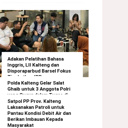
Adakan Pelatihan Bahasa
Inggris, LII Kalteng dan
Disporaparbud Barsel Fokus
Tingkatkan IPP
Polda Kalteng Gelar Salat
redaksi
-
21 Maret 2025
Ghaib untuk 3 Anggota Polri
yang Gugur dalam Tugas di
Way Kanan Lampung
Satpol PP Prov. Kalteng
Laksanakan Patroli untuk
redaksi
-
19 Maret 2025
Pantau Kondisi Debit Air dan
Berikan Imbauan Kepada
Masyarakat