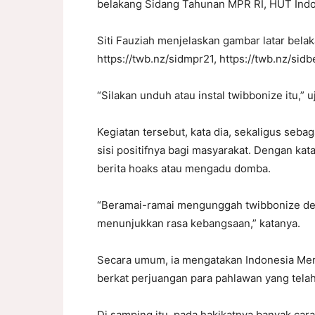
belakang Sidang Tahunan MPR RI, HUT Indon
Siti Fauziah menjelaskan gambar latar belak
https://twb.nz/sidmpr21, https://twb.nz/sidb
“Silakan unduh atau instal twibbonize itu,” u
Kegiatan tersebut, kata dia, sekaligus seb
sisi positifnya bagi masyarakat. Dengan kata
berita hoaks atau mengadu domba.
“Beramai-ramai mengunggah twibbonize deng
menunjukkan rasa kebangsaan,” katanya.
Secara umum, ia mengatakan Indonesia Merde
berkat perjuangan para pahlawan yang telah
Di samping itu, pada hakikatnya banyak ca