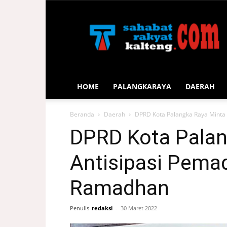
Sahabat
Rakyat
Kalteng
HOME
PALANGKARAYA
DAERAH
Beranda
Daerah
DPRD Kota Palangka Raya Minta
DPRD Kota Palan
Antisipasi Pema
Ramadhan
Penulis
redaksi
-
30 Maret 2022