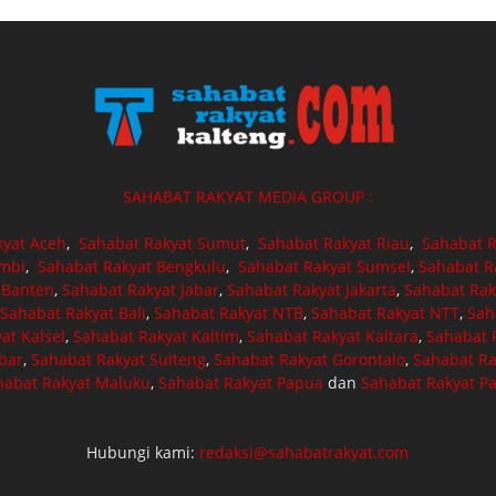
SAHABAT RAKYAT MEDIA GROUP :
kyat Aceh
,
Sahabat Rakyat Sumut
,
Sahabat Rakyat Riau
,
Sahabat R
ambi
,
Sahabat Rakyat Bengkulu
,
Sahabat Rakyat Sumsel
,
Sahabat R
 Banten
,
Sahabat Rakyat Jabar
,
Sahabat Rakyat Jakarta
,
Sahabat Rak
Sahabat Rakyat Bali
,
Sahabat Rakyat NTB
,
Sahabat Rakyat NTT
,
Sah
at Kalsel
,
Sahabat Rakyat Kaltim
,
Sahabat Rakyat Kaltara
,
Sahabat R
bar
,
Sahabat Rakyat Sulteng
,
Sahabat Rakyat Gorontalo
,
Sahabat Ra
habat Rakyat Maluku
,
Sahabat Rakyat Papua
dan
Sahabat Rakyat P
Hubungi kami:
redaksi@sahabatrakyat.com