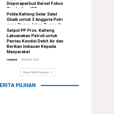
Disporaparbud Barsel Fokus
Tingkatkan IPP
Polda Kalteng Gelar Salat
redaksi
-
21 Maret 2025
Ghaib untuk 3 Anggota Polri
yang Gugur dalam Tugas di
Way Kanan Lampung
Satpol PP Prov. Kalteng
Laksanakan Patroli untuk
redaksi
-
19 Maret 2025
Pantau Kondisi Debit Air dan
Berikan Imbauan Kepada
Masyarakat
redaksi
-
18 Maret 2025
Muat lebih banyak
ERITA PILIHAN