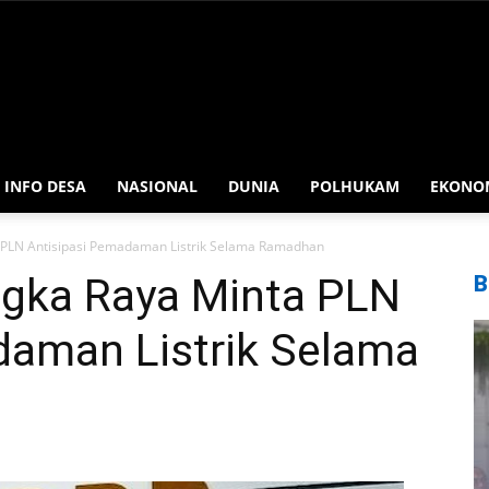
INFO DESA
NASIONAL
DUNIA
POLHUKAM
EKONO
 PLN Antisipasi Pemadaman Listrik Selama Ramadhan
gka Raya Minta PLN
B
daman Listrik Selama