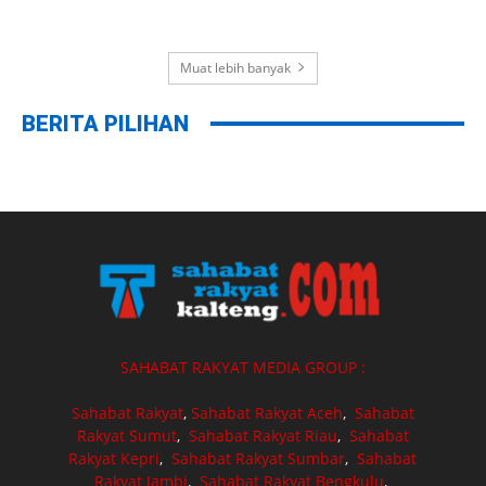
Muat lebih banyak
BERITA PILIHAN
SAHABAT RAKYAT MEDIA GROUP :
Sahabat Rakyat
,
Sahabat Rakyat Aceh
,
Sahabat
Rakyat Sumut
,
Sahabat Rakyat Riau
,
Sahabat
Rakyat Kepri
,
Sahabat Rakyat Sumbar
,
Sahabat
Rakyat Jambi
,
Sahabat Rakyat Bengkulu
,