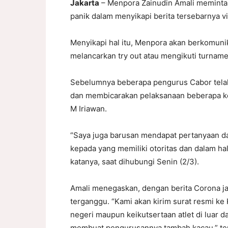
Jakarta
– Menpora Zainudin Amali meminta
panik dalam menyikapi berita tersebarnya v
Menyikapi hal itu, Menpora akan berkomun
melancarkan try out atau mengikuti turname
Sebelumnya beberapa pengurus Cabor telah
dan membicarakan pelaksanaan beberapa ke
M Iriawan.
“Saya juga barusan mendapat pertanyaan d
kepada yang memiliki otoritas dan dalam ha
katanya, saat dihubungi Senin (2/3).
Amali menegaskan, dengan berita Corona j
terganggu. “Kami akan kirim surat resmi k
negeri maupun keikutsertaan atlet di luar 
membuat pengurusannya tambah kacau,” te