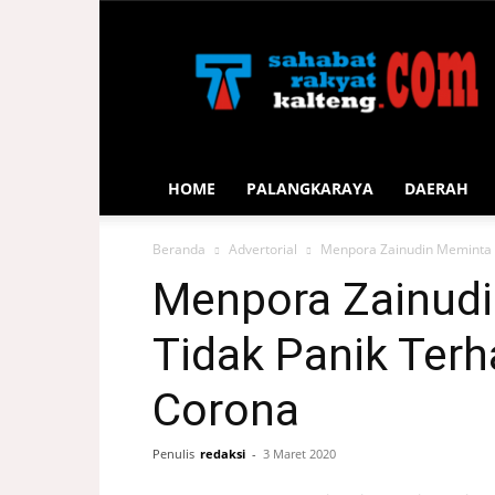
Sahabat
Rakyat
Kalteng
HOME
PALANGKARAYA
DAERAH
Beranda
Advertorial
Menpora Zainudin Meminta P
Menpora Zainud
Tidak Panik Terh
Corona
Penulis
redaksi
-
3 Maret 2020