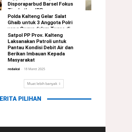
Disporaparbud Barsel Fokus
Tingkatkan IPP
Polda Kalteng Gelar Salat
redaksi
-
21 Maret 2025
Ghaib untuk 3 Anggota Polri
yang Gugur dalam Tugas di
Way Kanan Lampung
Satpol PP Prov. Kalteng
Laksanakan Patroli untuk
redaksi
-
19 Maret 2025
Pantau Kondisi Debit Air dan
Berikan Imbauan Kepada
Masyarakat
redaksi
-
18 Maret 2025
Muat lebih banyak
ERITA PILIHAN