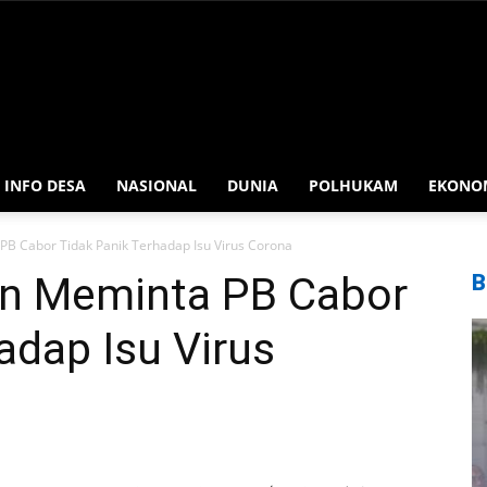
INFO DESA
NASIONAL
DUNIA
POLHUKAM
EKONO
B Cabor Tidak Panik Terhadap Isu Virus Corona
in Meminta PB Cabor
B
adap Isu Virus