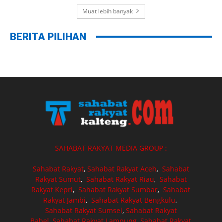
Muat lebih banyak
BERITA PILIHAN
SAHABAT RAKYAT MEDIA GROUP :
Sahabat Rakyat
,
Sahabat Rakyat Aceh
,
Sahabat
Rakyat Sumut
,
Sahabat Rakyat Riau
,
Sahabat
Rakyat Kepri
,
Sahabat Rakyat Sumbar
,
Sahabat
Rakyat Jambi
,
Sahabat Rakyat Bengkulu
,
Sahabat Rakyat Sumsel
,
Sahabat Rakyat
Babel
,
Sahabat Rakyat Lampung
,
Sahabat Rakyat